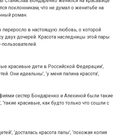
ны Станислав Бондаренко женился на красавице
лся поклонникам, что не думал о женитьбе на
чный роман.
о переросло в настоящую любовь, о которой
асу двух дочерей. Красота наследницы этой пары
-пользователей.
ые красивые дети в Российской Федерации’,
ей. Они идеальны’, ‘у меня папина красота’,
фиями сестер Бондаренко и Алехиной были такие
, ‘такие красивые, как будто только что сошли с
етей’, ‘досталась красота папы’, ‘похожая копия