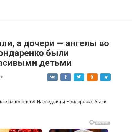
ли, а дочери — ангелы во
ондаренко были
асивыми детьми
in
 ангелы во плоти! Наследницы Бондаренко были