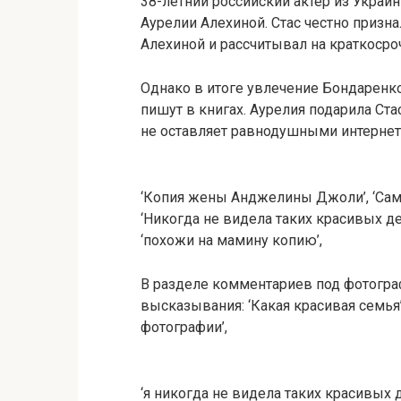
38-летний российский актер из Украи
Аурелии Алехиной. Стас честно призна
Алехиной и рассчитывал на краткосро
Однако в итоге увлечение Бондаренк
пишут в книгах. Аурелия подарила Ст
не оставляет равнодушными интернет
‘Копия жены Анджелины Джоли’, ‘Сам
‘Никогда не видела таких красивых дет
‘похожи на мамину копию’,
В разделе комментариев под фотогра
высказывания: ‘Какая красивая семья’
фотографии’,
‘я никогда не видела таких красивых д