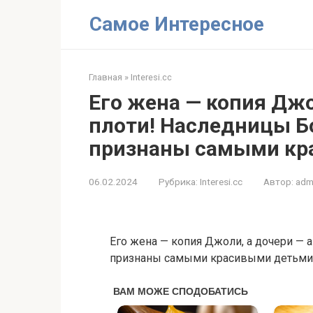
Перейти
Самое Интересное
к
контенту
Главная
»
Interesi.cc
Его жена — копия Джо
плоти! Наследницы Б
признаны самыми кр
06.02.2024
Рубрика:
Interesi.cc
Автор:
adm
Его жена — копия Джоли, а дочери —
признаны самыми красивыми детьми