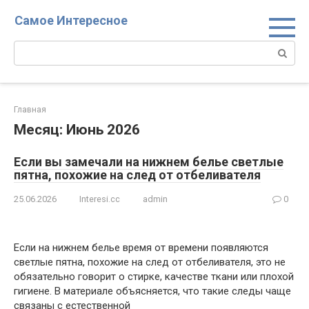
Перейти
Самое Интересное
к
контенту
Поиск:
Главная
Месяц:
Июнь 2026
Если вы замечали на нижнем белье светлые
пятна, похожие на след от отбеливателя
25.06.2026
Interesi.cc
admin
0
Если на нижнем белье время от времени появляются
светлые пятна, похожие на след от отбеливателя, это не
обязательно говорит о стирке, качестве ткани или плохой
гигиене. В материале объясняется, что такие следы чаще
связаны с естественной