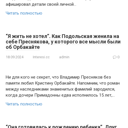
афишировал детали своей личной…
Читать полностью
“Я жить не хотел”. Как Подольская женила на
себе Преснякова, у которого все мысли были
об Орбакайте
18.09.2024
Interesi.cc
admin
0
Ни для кого не секрет, что Владимир Пресняков без
памяти любил Кристину Орбакайте. Напомним, что роман
между наследниками знаменитых фамилий зародился,
когда дочери Примадонны едва исполнилось 15 лет,…
Читать полностью
“Она готовилась к рождению ребенка”. Друг