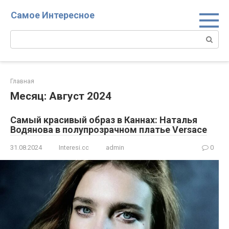
Перейти
Самое Интересное
к
контенту
Поиск:
Главная
Месяц:
Август 2024
Самый красивый образ в Каннах: Наталья
Водянова в полупрозрачном платье Versace
31.08.2024
Interesi.cc
admin
0