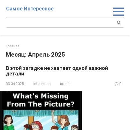
Перейти
Самое Интересное
к
контенту
Поиск:
Главная
Месяц:
Апрель 2025
В этой загадке не хватает одной важной
детали
30.04.2025
Interesi.cc
admin
0