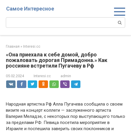
Перейти
Самое Интересное
к
контенту
Поиск:
Главная
»
Interesi.cc
«Oна приехала к себе домой, добро
пожаловать дорогая Примадонна.» Как
россияне встретили Пугачеву в Рф
05.02.2024
Interesi.cc
admin
Народная артистка Рф Алла Пугачева сообщила о своем
визите на концерт коллеги — заслуженного артиста
Валерия Меладзе, с некоторых пор выступающего только
за пределами РФ. Певица посетила мероприятие в
Израиле и поспешила заверить своих поклонников и