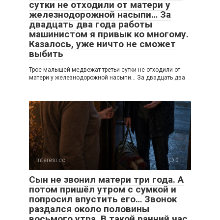
сутки не отходили от матери у
железнодорожной насыпи… За
двадцать два года работы
машинистом я привык ко многому.
Казалось, уже ничто не сможет
выбить
Трое малышей-медвежат третьи сутки не отходили от
матери у железнодорожной насыпи… За двадцать два
Interesi.cc
0
Сын не звонил матери три года. А
потом пришёл утром с сумкой и
попросил впустить его… Звонок
раздался около половины
восьмого утра. В такой ранний час