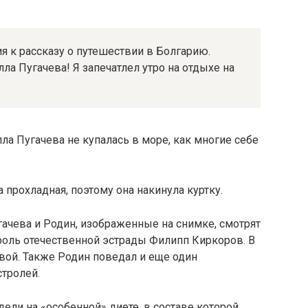
я к рассказу о путешествии в Болгарию.
а Пугачева! Я запечатлел утро на отдыхе на
Алла Пугачева не купалась в море, как многие себе
 прохладная, поэтому она накинула куртку.
гачева и Родин, изображенные на снимке, смотрят
ороль отечественной эстрады Филипп Киркоров. В
вой. Также Родин поведал и еще один
стролей.
ели на «особенной» диете, в составе которой