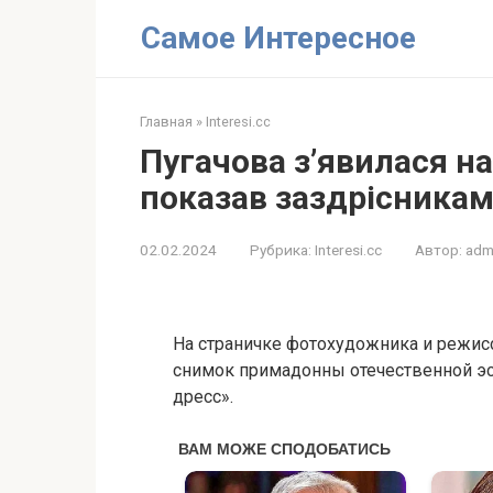
Перейти
Самое Интересное
к
контенту
Главная
»
Interesi.cc
Пугачова з’явилася на
показав заздрісника
02.02.2024
Рубрика:
Interesi.cc
Автор:
adm
На страничке фотохудожника и режисс
снимок примадонны отечественной эс
дресс».