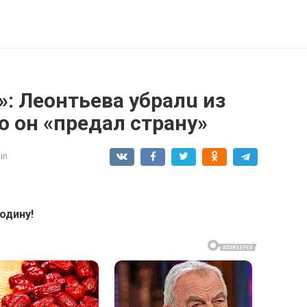
»: Леонтьева yбралu из
то он «предал странy»
in
одину!