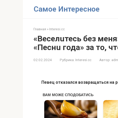
Перейти
Самое Интересное
к
контенту
Главная
»
Interesi.cc
«Веселuтесь без меня
«Песнu года» за то, ч
02.02.2024
Рубрика:
Interesi.cc
Автор:
adm
Певец отказался возвращаться на р