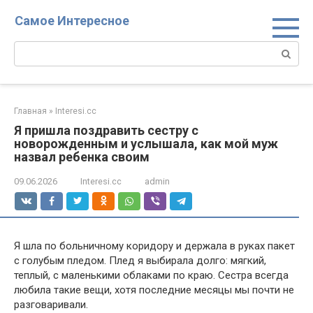
Перейти
Самое Интересное
к
контенту
Поиск:
Главная
»
Interesi.cc
Я пришла поздравить сестру с
новорожденным и услышала, как мой муж
назвал ребенка своим
09.06.2026
Interesi.cc
admin
Я шла по больничному коридору и держала в руках пакет
с голубым пледом. Плед я выбирала долго: мягкий,
теплый, с маленькими облаками по краю. Сестра всегда
любила такие вещи, хотя последние месяцы мы почти не
разговаривали.