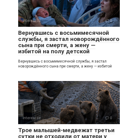
Interesi.cc
0
Вернувшись с восьмимесячной
службы, я застал новорождённого
сына при смерти, а жену —
избитой на полу детской
Вернувшись с восьмимесячной службы, я застал
новорождённого сына при смерти, а жену — избитой
Interesi.cc
0
Трое малышей-медвежат третьи
сутки не отходили от матери у