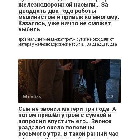
железнодорожной насыпи… За
двадцать два года работы
машинистом я привык ко многому.
Казалось, уже ничто не сможет
выбить
Трое малышей-медвежат третьи сутки не отходили от
матери у железнодорожной насыпи… За двадцать два
Interesi.cc
0
Сын не звонил матери три года. А
потом пришёл утром с сумкой и
попросил впустить его… Звонок
раздался около половины
восьмого утра. В такой ранний час