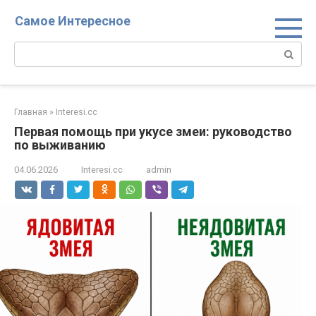
Перейти
Самое Интересное
к
контенту
Поиск:
Главная
»
Interesi.cc
Первая помощь при укусе змеи: руководство
по выживанию
04.06.2026
Interesi.cc
admin