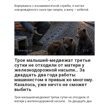
Вернувшись с восьмимесячной службы, я застал
новорождённого сына при смерти, а жену — избитой
Interesi.cc
0
Трое малышей-медвежат третьи
сутки не отходили от матери у
железнодорожной насыпи… За
двадцать два года работы
машинистом я привык ко многому.
Казалось, уже ничто не сможет
выбить
Трое малышей-медвежат третьи сутки не отходили от
матери у железнодорожной насыпи… За двадцать два