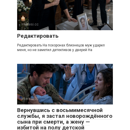
Interesi.cc
0
Редактировать
Редактировать На похоронах близнецов муж ударил
меня, но не заметил детективов у дверей На
Interesi.cc
0
Вернувшись с восьмимесячной
службы, я застал новорождённого
сына при смерти, а жену —
избитой на полу детской