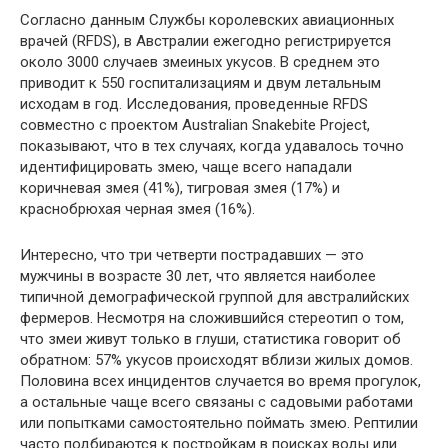
Согласно данным Службы королевских авиационных
врачей (RFDS), в Австралии ежегодно регистрируется
около 3000 случаев змеиных укусов. В среднем это
приводит к 550 госпитализациям и двум летальным
исходам в год. Исследования, проведенные RFDS
совместно с проектом Australian Snakebite Project,
показывают, что в тех случаях, когда удавалось точно
идентифицировать змею, чаще всего нападали
коричневая змея (41%), тигровая змея (17%) и
краснобрюхая черная змея (16%).
Интересно, что три четверти пострадавших — это
мужчины в возрасте 30 лет, что является наиболее
типичной демографической группой для австралийских
фермеров. Несмотря на сложившийся стереотип о том,
что змеи живут только в глуши, статистика говорит об
обратном: 57% укусов происходят вблизи жилых домов.
Половина всех инцидентов случается во время прогулок,
а остальные чаще всего связаны с садовыми работами
или попытками самостоятельно поймать змею. Рептилии
часто подбираются к постройкам в поисках воды или