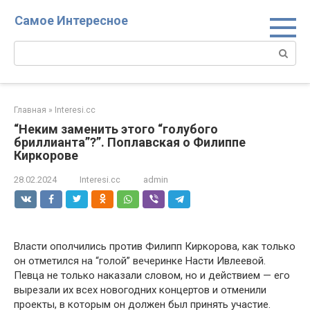
Перейти
Самое Интересное
к
контенту
Поиск:
Главная
»
Interesi.cc
“Неким заменить этого “голубого
бриллианта”?”. Поплавская о Филиппе
Киркорове
28.02.2024
Interesi.cc
admin
Власти ополчились против Филипп Киркорова, как только
он отметился на “голой” вечеринке Насти Ивлеевой.
Певца не только наказали словом, но и действием — его
вырезали их всех новогодних концертов и отменили
проекты, в которым он должен был принять участие.