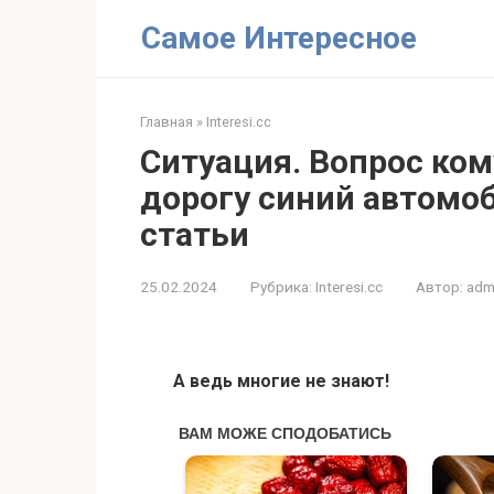
Перейти
Самое Интересное
к
контенту
Главная
»
Interesi.cc
Ситуация. Вопрос ко
дорогу синий автомоб
статьи
25.02.2024
Рубрика:
Interesi.cc
Автор:
adm
А ведь многие не знают!