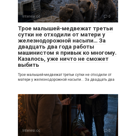
Interesi.cc
0
Трое малышей-медвежат третьи
сутки не отходили от матери у
железнодорожной насыпи… За
двадцать два года работы
машинистом я привык ко многому.
Казалось, уже ничто не сможет
выбить
Трое малышей-медвежат третьи сутки не отходили от
матери у железнодорожной насыпи… За двадцать два
Interesi.cc
0