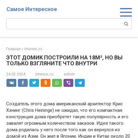
Перейти
Самое Интересное
к
контенту
Поиск:
Главная
»
Interesi.cc
ЭТОТ ДОМИК ПОСТРОИЛИ НА 18М², НО ВЫ
ТОЛЬКО ВЗГЛЯНИТЕ ЧТО ВНУТРИ
24.02.2024
Interesi.cc
admin
Создатель этого дома американский архитектор Крис
Хэнинг (Chris Heininge) не ожидал, что его компактная
конструкция дома приобретет такую популярность и его
завалят огромным количеством заказов. Идея такого
дома родилась у него после того как он вернулся из
домой из Азии. Он жил в Японии, Индии и Китае около 20