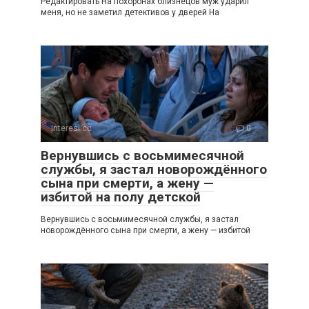
Редактировать На похоронах близнецов муж ударил
меня, но не заметил детективов у дверей На
Interesi.cc
0
Вернувшись с восьмимесячной
службы, я застал новорождённого
сына при смерти, а жену —
избитой на полу детской
Вернувшись с восьмимесячной службы, я застал
новорождённого сына при смерти, а жену — избитой