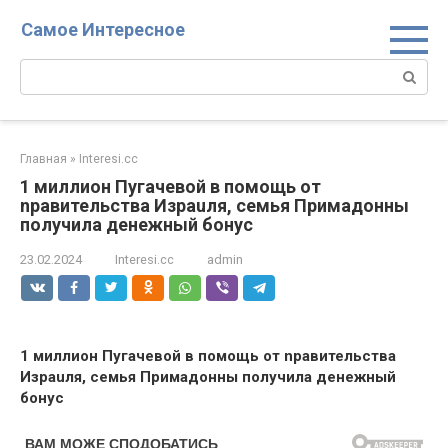
Перейти
Самое Интересное
к
контенту
Поиск:
Главная
»
Interesi.cc
1 миллион Пугачевой в помощь от
npaвительства Изpauля, семья Примадонны
получила денежный бонус
23.02.2024
Interesi.cc
admin
1 миллион Пугачевой в помощь от npaвительства
Изpauля, семья Примадонны получила денежный
бонус