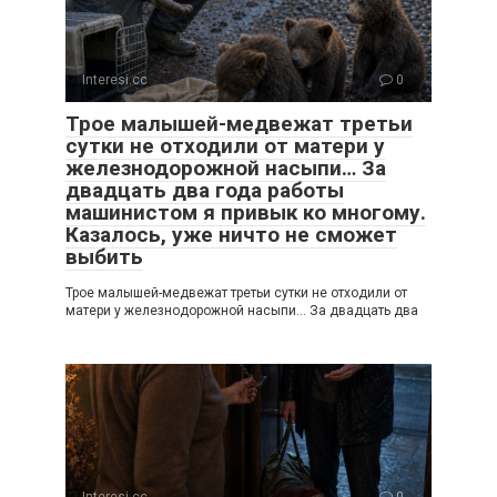
Interesi.cc
0
Трое малышей-медвежат третьи
сутки не отходили от матери у
железнодорожной насыпи… За
двадцать два года работы
машинистом я привык ко многому.
Казалось, уже ничто не сможет
выбить
Трое малышей-медвежат третьи сутки не отходили от
матери у железнодорожной насыпи… За двадцать два