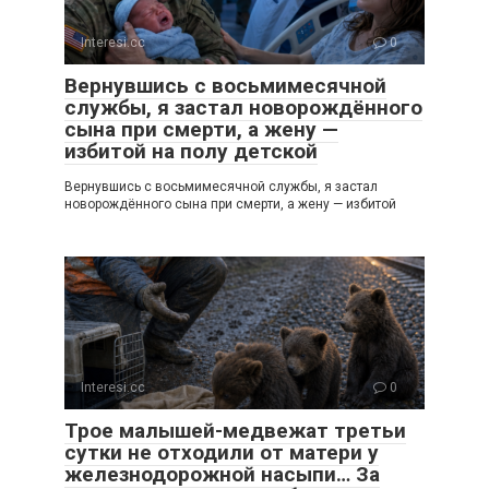
Interesi.cc
0
Вернувшись с восьмимесячной
службы, я застал новорождённого
сына при смерти, а жену —
избитой на полу детской
Вернувшись с восьмимесячной службы, я застал
новорождённого сына при смерти, а жену — избитой
Interesi.cc
0
Трое малышей-медвежат третьи
сутки не отходили от матери у
железнодорожной насыпи… За