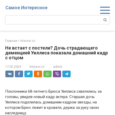
Перейти
Самое Интересное
к
контенту
Поиск:
Главная
»
Interesi.cc
Не встает с постели? Дочь страдающего
деменцией Уиллиса показала домашний кадр
с отцом
17.02.2024
Interesi.cc
admin
Поклонники 68-летнего Брюса Уиллиса схватились за
головы, увидев новый кадр актера. Старшая дочь
Уиллиса поделилась домашним кадром звезды, на
котором Брюс лежит в кровати, держа за руку свою
наследницу.