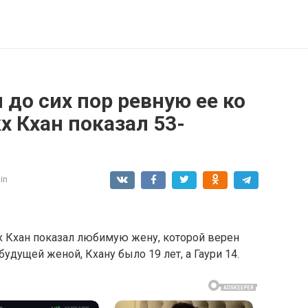
я до сих пор ревную ее ко
х Кхан показал 53-
in
х Кхан показал любимую жену, которой верен
будущей женой, Кхану было 19 лет, а Гаури 14.