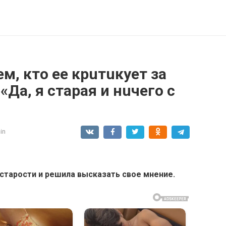
м, кто ее крuтuкует за
«Да, я старая и нuчего с
in
 старости и решила высказать свое мнение.