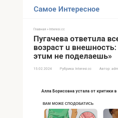
Перейти
Самое Интересное
к
контенту
Главная
»
Interesi.cc
Пугачева ответuла все
возpаст u внешноcть: 
этuм не поделаешь»
15.02.2024
Рубрика:
Interesi.cc
Автор:
adm
Алла Борисовна устала от критики в