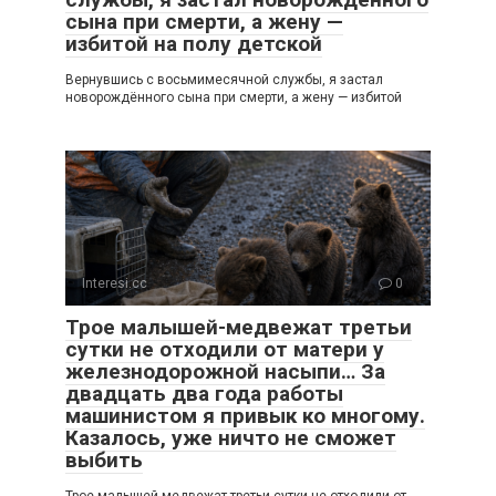
сына при смерти, а жену —
избитой на полу детской
Вернувшись с восьмимесячной службы, я застал
новорождённого сына при смерти, а жену — избитой
Interesi.cc
0
Трое малышей-медвежат третьи
сутки не отходили от матери у
железнодорожной насыпи… За
двадцать два года работы
машинистом я привык ко многому.
Казалось, уже ничто не сможет
выбить
Трое малышей-медвежат третьи сутки не отходили от