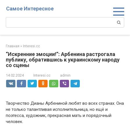
Перейти
Самое Интересное
к
контенту
Поиск:
Главная
»
Interesi.cc
“Искренние эмоции!”: Арбенина растрогала
публику, обратившись к украинскому народу
со сцены
14.02.2024
Interesi.cc
admin
Творчество Дианы Арбениной любят во всех странах. Она
не только талантливая исполнительница, но ещё и
поэтесса, художник, прекрасная мать и порядочный
человек.