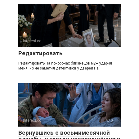
Interesi.cc
0
Редактировать
Редактировать На похоронах близнецов муж ударил
меня, но не заметил детективов у дверей На
Interesi.cc
0
Вернувшись с восьмимесячной
службы, я застал новорождённого