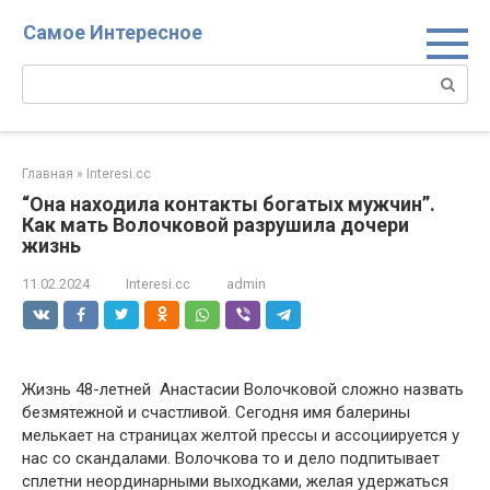
Перейти
Самое Интересное
к
контенту
Поиск:
Главная
»
Interesi.cc
“Она находила контакты богатых мужчин”.
Как мать Волочковой разрушила дочери
жизнь
11.02.2024
Interesi.cc
admin
Жизнь 48-летней Анастасии Волочковой сложно назвать
безмятежной и счастливой. Сегодня имя балерины
мелькает на страницах желтой прессы и ассоциируется у
нас со скандалами. Волочкова то и дело подпитывает
сплетни неординарными выходками, желая удержаться