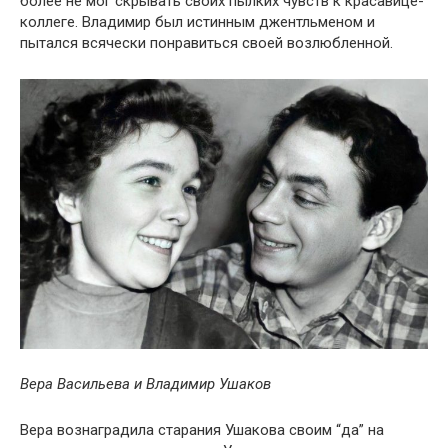
более не мог скрывать своих пылких чувств к красавице-
коллеге. Владимир был истинным джентльменом и
пытался всячески понравиться своей возлюбленной.
Вера Васильева и Владимир Ушаков
Вера вознаградила старания Ушакова своим “да” на