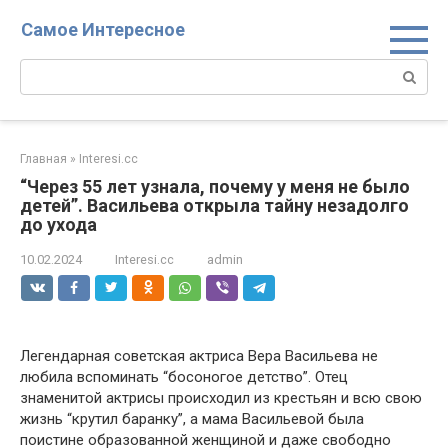
Перейти
Самое Интересное
к
контенту
Поиск:
Главная
»
Interesi.cc
“Через 55 лет узнала, почему у меня не было
детей”. Васильева открыла тайну незадолго
до ухода
10.02.2024
Interesi.cc
admin
Легендарная советская актриса Вера Васильева не
любила вспоминать “босоногое детство”. Отец
знаменитой актрисы происходил из крестьян и всю свою
жизнь “крутил баранку”, а мама Васильевой была
поистине образованной женщиной и даже свободно