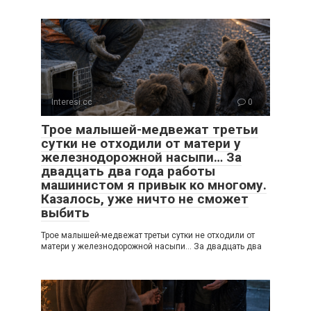
Interesi.cc
0
Трое малышей-медвежат третьи
сутки не отходили от матери у
железнодорожной насыпи… За
двадцать два года работы
машинистом я привык ко многому.
Казалось, уже ничто не сможет
выбить
Трое малышей-медвежат третьи сутки не отходили от
матери у железнодорожной насыпи… За двадцать два