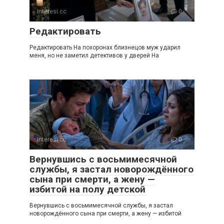
Interesi.cc
0
Редактировать
Редактировать На похоронах близнецов муж ударил
меня, но не заметил детективов у дверей На
Interesi.cc
0
Вернувшись с восьмимесячной
службы, я застал новорождённого
сына при смерти, а жену —
избитой на полу детской
Вернувшись с восьмимесячной службы, я застал
новорождённого сына при смерти, а жену — избитой