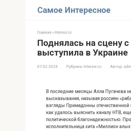
Перейти
Самое Интересное
к
контенту
Главная
»
Interesi.cc
Поднялась на сцену с
выступила в Украине
07.02.2024
Рубрика:
Interesi.cc
Автор:
adm
В последние месяцы Алла Пугачева н
высказывания, называя россиян «раб
взгляды Примадонны отечественной э
как удалось выяснить каналу НТВ, ещ
политической благонадежностью. Пр
исполнительница хита «Миллион алых 