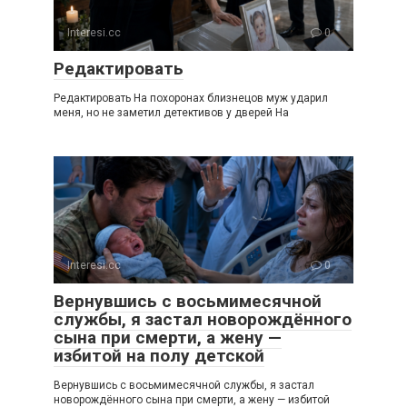
Interesi.cc
0
Редактировать
Редактировать На похоронах близнецов муж ударил
меня, но не заметил детективов у дверей На
Interesi.cc
0
Вернувшись с восьмимесячной
службы, я застал новорождённого
сына при смерти, а жену —
избитой на полу детской
Вернувшись с восьмимесячной службы, я застал
новорождённого сына при смерти, а жену — избитой