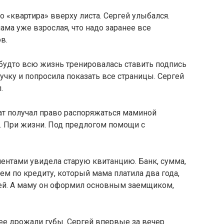
во «квартира» вверху листа. Сергей улыбался.
мама уже взрослая, что надо заранее все
в.
 будто всю жизнь тренировалась ставить подпись
ручку и попросила показать все страницы. Сергей
.
ат получал право распоряжаться маминой
с. При жизни. Под предлогом помощи с
ументами увидела старую квитанцию. Банк, сумма,
ем по кредиту, который мама платила два года,
ей. А маму он оформил основным заемщиком,
ее дрожали губы. Сергей впервые за вечер