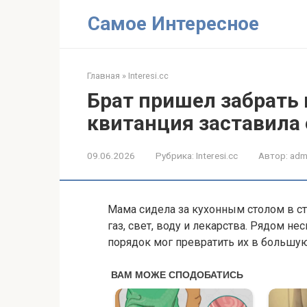
Перейти
Самое Интересное
к
контенту
Главная
»
Interesi.cc
Брат пришел забрать 
квитанция заставила 
09.06.2026
Рубрика:
Interesi.cc
Автор:
adm
Мама сидела за кухонным столом в ст
газ, свет, воду и лекарства. Рядом н
порядок мог превратить их в большу