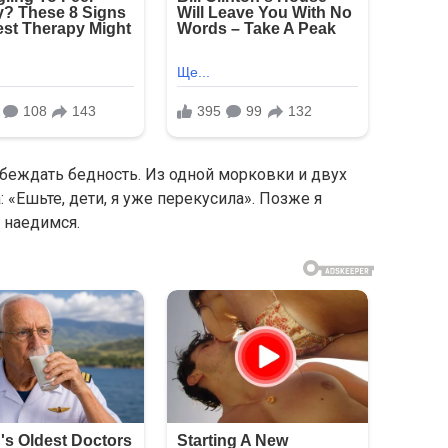
обеждать бедность. Из одной морковки и двух
 «Ешьте, дети, я уже перекусила». Позже я
ы наедимся.