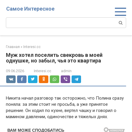
Перейти
Самое Интересное
к
контенту
Поиск:
Главная
»
Interesi.cc
Муж хотел поселить свекровь в моей
однушке, но забыл, чья это квартира
09.06.2026
Interesi.cc
admin
Никита начал разговор так осторожно, что Полина сразу
поняла: за этим стоит не просьба, а уже принятое
решение. Он ходил по кухне, вертел чашку и говорил о
мамином давлении, одиночестве и тяжелых днях.