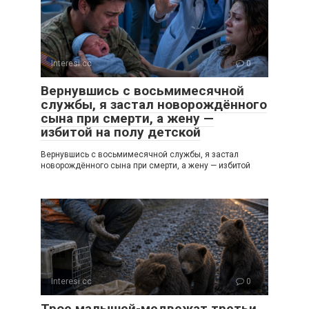
Interesi.cc
0
Вернувшись с восьмимесячной
службы, я застал новорождённого
сына при смерти, а жену —
избитой на полу детской
Вернувшись с восьмимесячной службы, я застал
новорождённого сына при смерти, а жену — избитой
Interesi.cc
0
Трое малышей-медвежат третьи