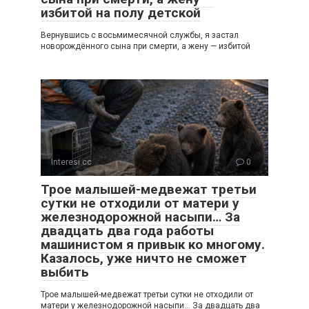
избитой на полу детской
Вернувшись с восьмимесячной службы, я застал
новорождённого сына при смерти, а жену — избитой
Interesi.cc
0
Трое малышей-медвежат третьи
сутки не отходили от матери у
железнодорожной насыпи… За
двадцать два года работы
машинистом я привык ко многому.
Казалось, уже ничто не сможет
выбить
Трое малышей-медвежат третьи сутки не отходили от
матери у железнодорожной насыпи… За двадцать два