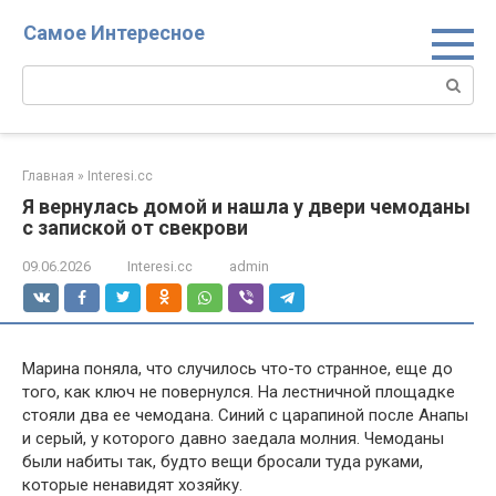
Перейти
Самое Интересное
к
контенту
Поиск:
Главная
»
Interesi.cc
Я вернулась домой и нашла у двери чемоданы
с запиской от свекрови
09.06.2026
Interesi.cc
admin
Марина поняла, что случилось что-то странное, еще до
того, как ключ не повернулся. На лестничной площадке
стояли два ее чемодана. Синий с царапиной после Анапы
и серый, у которого давно заедала молния. Чемоданы
были набиты так, будто вещи бросали туда руками,
которые ненавидят хозяйку.