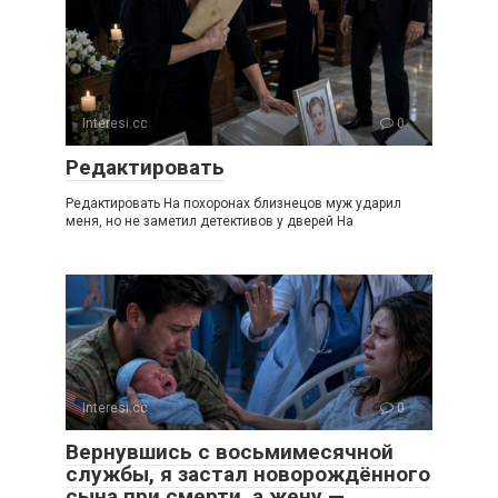
Interesi.cc
0
Редактировать
Редактировать На похоронах близнецов муж ударил
меня, но не заметил детективов у дверей На
Interesi.cc
0
Вернувшись с восьмимесячной
службы, я застал новорождённого
сына при смерти, а жену —