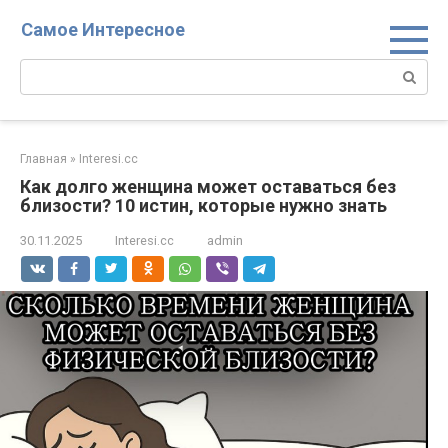
Перейти
Самое Интересное
к
контенту
Поиск:
Главная
»
Interesi.cc
Как долго женщина может оставаться без
близости? 10 истин, которые нужно знать
30.11.2025
Interesi.cc
admin