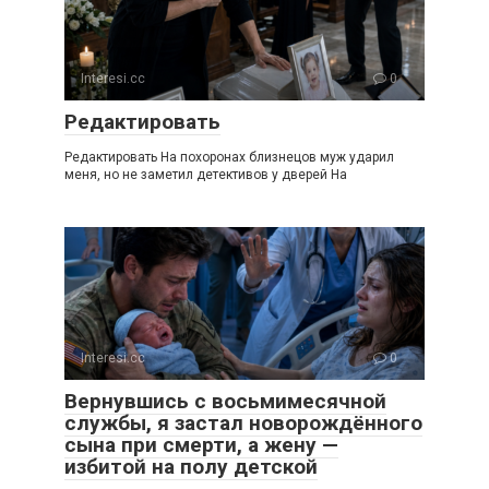
Interesi.cc
0
Редактировать
Редактировать На похоронах близнецов муж ударил
меня, но не заметил детективов у дверей На
Interesi.cc
0
Вернувшись с восьмимесячной
службы, я застал новорождённого
сына при смерти, а жену —
избитой на полу детской