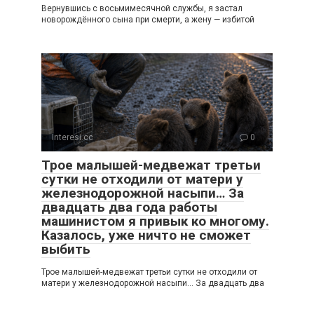
Вернувшись с восьмимесячной службы, я застал
новорождённого сына при смерти, а жену — избитой
Interesi.cc
0
Трое малышей-медвежат третьи
сутки не отходили от матери у
железнодорожной насыпи… За
двадцать два года работы
машинистом я привык ко многому.
Казалось, уже ничто не сможет
выбить
Трое малышей-медвежат третьи сутки не отходили от
матери у железнодорожной насыпи… За двадцать два