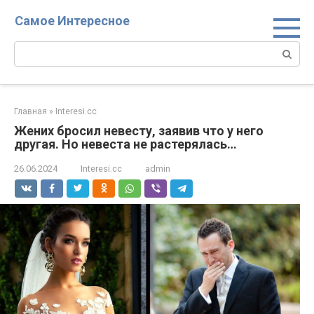
Перейти
Самое Интересное
к
контенту
Поиск:
Главная
»
Interesi.cc
Жених бросил невесту, заявив что у него
другая. Но невеста не растерялась…
26.06.2024
Interesi.cc
admin