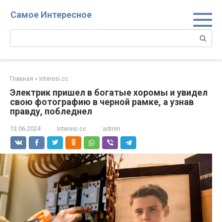
Перейти
Самое Интересное
к
контенту
Поиск:
Главная
»
Interesi.cc
Электрик пришел в богатые хоромы и увидел
свою фотографию в черной рамке, а узнав
правду, побледнел
13.06.2024
Interesi.cc
admin