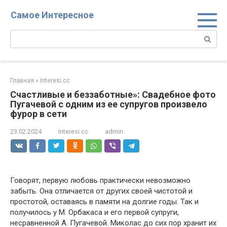
Перейти
Самое Интересное
к
контенту
Поиск:
Главная
»
Interesi.cc
Счастливые и беззаботные»: Свадебное фото
Пугачевой с одним из ее супругов произвело
фурор в сети
23.02.2024
Interesi.cc
admin
Говорят, первую любовь практически невозможно
забыть. Она отличается от других своей чистотой и
простотой, оставаясь в памяти на долгие годы. Так и
получилось у М. Орбакаса и его первой супруги,
несравненной А. Пугачевой. Миколас до сих пор хранит их