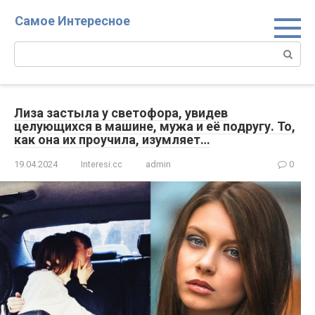
Перейти
Самое Интересное
к
контенту
Поиск:
Лиза застыла у светофора, увидев
целующихся в машине, мужа и её подругу. То,
как она их проучила, изумляет…
19.04.2024
Interesi.cc
admin
0