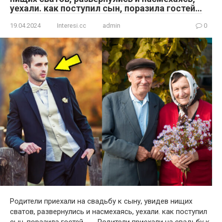
уехали. как поступил сын, поразила гостей…
19.04.2024
Interesi.cc
admin
0
Родители приехали на свадьбу к сыну, увидев нищих
сватов, развернулись и насмехаясь, уехали. как поступил