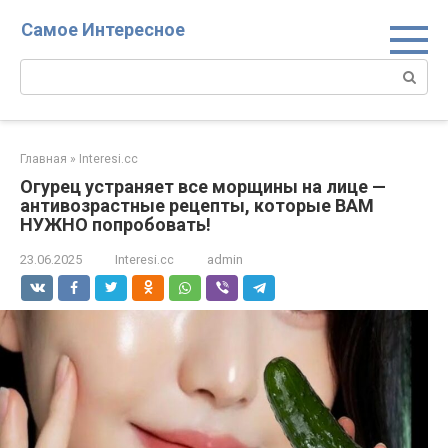
Перейти
Самое Интересное
к
контенту
Поиск:
Главная
»
Interesi.cc
Огурец устраняет все морщины на лице —
антивозрастные рецепты, которые ВАМ
НУЖНО попробовать!
23.06.2025
Interesi.cc
admin