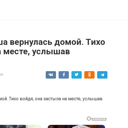
а вернулась домой. Тихо
а месте, услышав
in
ой. Тихо войдя, она застыла на месте, услышав