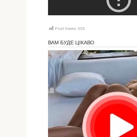
Post Views:
305