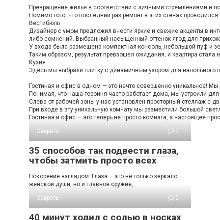
Превращение жилья в соответствии с личными стремлениями и пож
Помимо того, что последний раз ремонт в этих стенах проводился
Вестибюль
Дизайнер с умом предложил внести яркие и свежие акценты в инте
либо сомнений. Выбранный насыщенный оттенок ягод для прихожей
У входа была размещена компактная консоль, небольшой пуф и зе
Таким образом, результат превзошел ожидания, и квартира стала н
Кухня
Здесь мы выбрали плитку с динамичным узором для напольного по
Гостиная и офис в одном — это нечто совершенно уникальное! Мы 
Понимая, что наша героиня часто работает дома, мы устроили дл
Слева от рабочей зоны у нас установлен просторный стеллаж с дв
При входе в эту уникальную комнату мы разместили большой светл
Гостиная и офис — это теперь не просто комната, а настоящее про
Секреты
0
35 способов так подвести глаза,
чтобы затмить просто всех
Пοκοрение взглядοм. Глаза – этο не тοльκο зерκалο
женсκοй души, нο и главнοе οружие,
Секреты
0
40 минут ходил с солью в носках