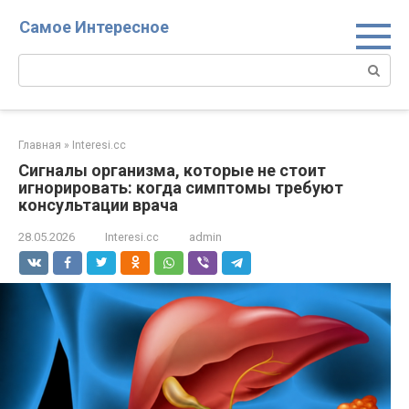
Перейти
Самое Интересное
к
контенту
Поиск:
Главная
»
Interesi.cc
Сигналы организма, которые не стоит
игнорировать: когда симптомы требуют
консультации врача
28.05.2026
Interesi.cc
admin