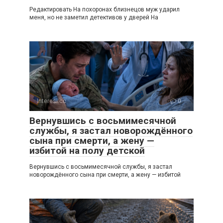
Редактировать На похоронах близнецов муж ударил
меня, но не заметил детективов у дверей На
Interesi.cc
0
Вернувшись с восьмимесячной
службы, я застал новорождённого
сына при смерти, а жену —
избитой на полу детской
Вернувшись с восьмимесячной службы, я застал
новорождённого сына при смерти, а жену — избитой