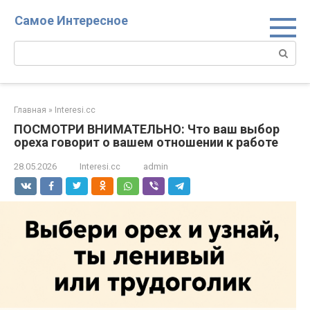
Перейти
Самое Интересное
к
контенту
Поиск:
Главная
»
Interesi.cc
ПОСМОТРИ ВНИМАТЕЛЬНО: Что ваш выбор
ореха говорит о вашем отношении к работе
28.05.2026
Interesi.cc
admin