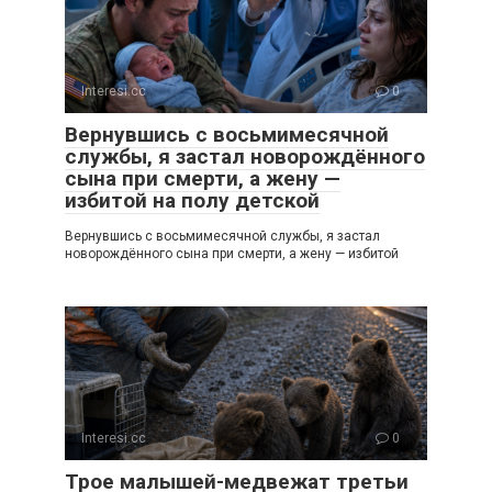
Interesi.cc
0
Вернувшись с восьмимесячной
службы, я застал новорождённого
сына при смерти, а жену —
избитой на полу детской
Вернувшись с восьмимесячной службы, я застал
новорождённого сына при смерти, а жену — избитой
Interesi.cc
0
Трое малышей-медвежат третьи