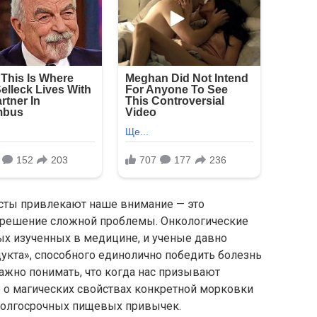
осты привлекают наше внимание — это
е решение сложной проблемы. Онкологические
ых изученных в медицине, и ученые давно
дукта», способного единолично победить болезнь
ажно понимать, что когда нас призывают
е о магических свойствах конкретной морковки
 долгосрочных пищевых привычек.