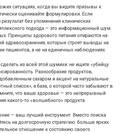
хожих ситуациях, когда вы видите призывы к
тически оценивайте формулировки. Если
 результат без упоминания клинических
омплексного подхода — это информационный шум.
ных. Принципы здорового питания опираются на
й здравоохранения, которые строят выводы на
ми пациентов, а не на единичных наблюдениях.
делать из всей этой шумихи: не ищите «убийцу
ансированность. Разнообразие продуктов,
добавленным сахаром и акцент на натуральные
ный список», а база, о которой часто забывают в
омните, что ваше здоровье — это непрерывный
ния какого-то «волшебного» продукта.
ение — ваш лучший инструмент. Вместо поиска
тесь на долгосрочную стратегию: больше ярких
ательное отношение к состоянию своего