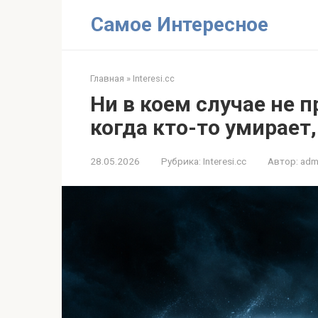
Перейти
Самое Интересное
к
контенту
Главная
»
Interesi.cc
Ни в коем случае не п
когда кто-то умирает,
28.05.2026
Рубрика:
Interesi.cc
Автор:
adm