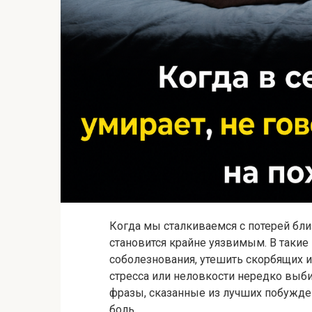
Когда мы сталкиваемся с потерей бл
становится крайне уязвимым. В таки
соболезнования, утешить скорбящих ил
стресса или неловкости нередко выб
фразы, сказанные из лучших побужде
боль.