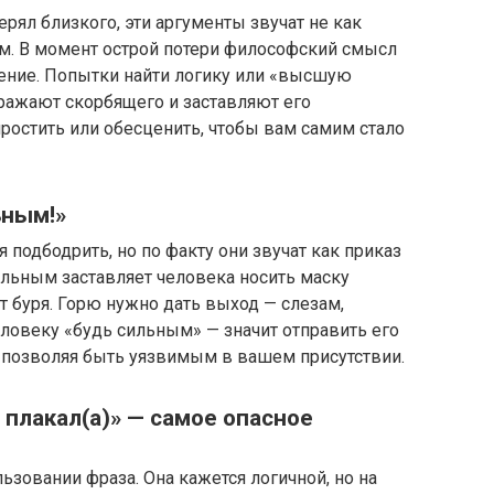
ерял близкого, эти аргументы звучат не как
ем. В момент острой потери философский смысл
чение. Попытки найти логику или «высшую
ражают скорбящего и заставляют его
простить или обесценить, чтобы вам самим стало
ьным!»
я подбодрить, но по факту они звучат как приказ
ильным заставляет человека носить маску
т буря. Горю нужно дать выход — слезам,
еловеку «будь сильным» — значит отправить его
е позволяя быть уязвимым в вашем присутствии.
ы плакал(а)» — самое опасное
льзовании фраза. Она кажется логичной, но на