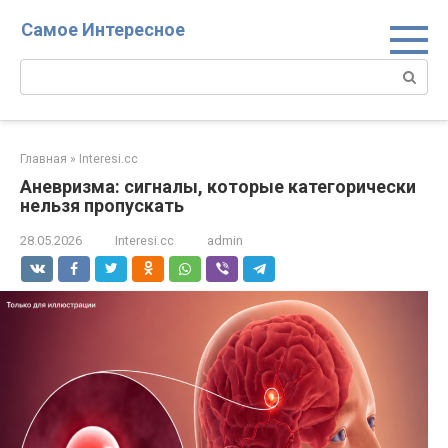
Перейти
Самое Интересное
к
контенту
Поиск:
Главная
»
Interesi.cc
Аневризма: сигналы, которые категорически
нельзя пропускать
28.05.2026
Interesi.cc
admin