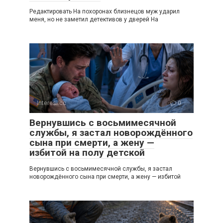
Редактировать На похоронах близнецов муж ударил
меня, но не заметил детективов у дверей На
Interesi.cc
0
Вернувшись с восьмимесячной
службы, я застал новорождённого
сына при смерти, а жену —
избитой на полу детской
Вернувшись с восьмимесячной службы, я застал
новорождённого сына при смерти, а жену — избитой