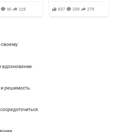
-своему:
и вдохновение.
 и решимость.
 сосредоточиться.
монии.