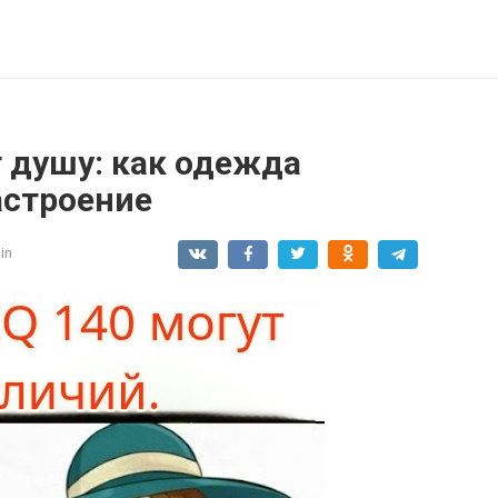
 душу: как одежда
астроение
in