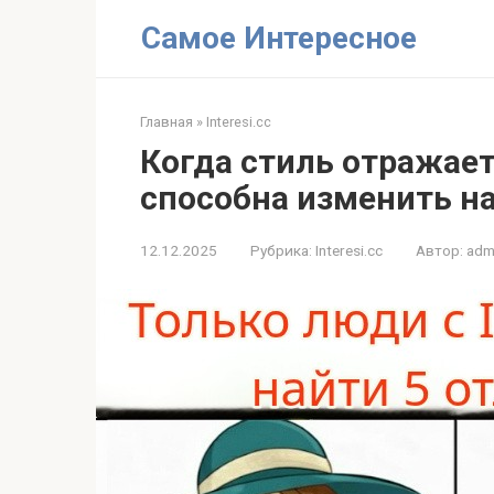
Перейти
Самое Интересное
к
контенту
Главная
»
Interesi.cc
Когда стиль отражает
способна изменить н
12.12.2025
Рубрика:
Interesi.cc
Автор:
adm