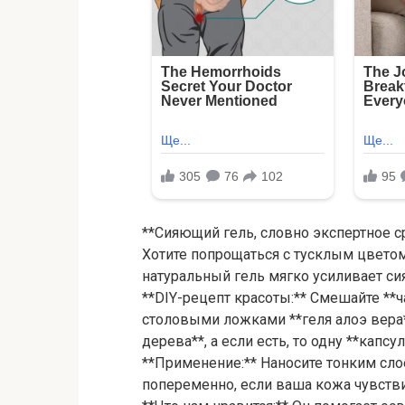
**Сияющий гель, словно экспертное с
Хотите попрощаться с тусклым цветом
натуральный гель мягко усиливает си
**DIY-рецепт красоты:** Смешайте **
столовыми ложками **геля алоэ вера*
дерева**, а если есть, то одну **капсу
**Применение:** Наносите тонким сл
попеременно, если ваша кожа чувстви