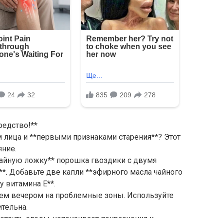
редство!**
 лица и **первыми признаками старения**? Этот
яние.
чайную ложку** порошка гвоздики с двумя
*. Добавьте две капли **эфирного масла чайного
лу витамина Е**.
оем вечером на проблемные зоны. Используйте
тельна.