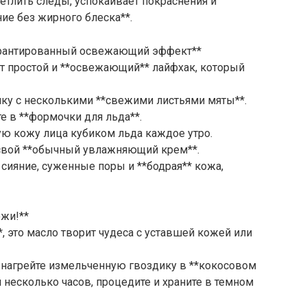
ветлить следы, успокаивает покраснения и
ие без жирного блеска**.
арантированный освежающий эффект**
т простой и **освежающий** лайфхак, который
ику с несколькими **свежими листьями мяты**.
те в **формочки для льда**.
тую кожу лица кубиком льда каждое утро.
 свой **обычный увлажняющий крем**.
сияние, суженные поры и **бодрая** кожа,
жи!**
, это масло творит чудеса с уставшей кожей или
 нагрейте измельченную гвоздику в **кокосовом
 несколько часов, процедите и храните в темном