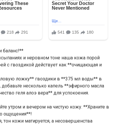
и баланс!**
ысыпаниях и неровном тоне наша кожа порой
ей с гвоздикой действует как **очищающая и
толовую ложку** гвоздики в **375 мл воды** в
, добавьте несколько капель **эфирного масла
ество геля алоэ вера** для успокоения.
те утром и вечером на чистую кожу. **Храните в
о ощущения**!
я, тон кожи матируется, а несовершенства