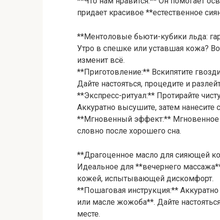
**Что нам нравится:** Он помогает ос
придает красивое **естественное сиян
**Ментоловые бьюти-кубики льда: г
Утро в спешке или уставшая кожа? Во
изменит всё.
**Приготовление:** Вскипятите гвозд
Дайте настояться, процедите и разлей
**Экспресс-ритуал:** Протирайте чис
Аккуратно высушите, затем нанесите
**Мгновенный эффект:** Мгновенное 
словно после хорошего сна.
**Драгоценное масло для сияющей ко
Идеальное для **вечернего массажа**
кожей, испытывающей дискомфорт.
**Пошаговая инструкция:** Аккуратно
или масле жожоба**. Дайте настояться
месте.