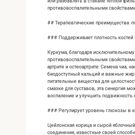
или разбавлять в стакане теплой филь
противовоспалительными свойствами
## Терапевтические преимущества: 
### Поддерживает плотность костей 
Куркума, благодаря исключительном
противовоспалительными свойствами
артрите и остеоартрите. Семена чиа, 
биодоступный кальций и важные жир
питательные вещества для целостност
смазке для суставов, эта синергия м
воспаление и улучшить подвижность с
### Регулирует уровень глюкозы в к
Цейлонская корица и сырой яблочный
соединения, известные своей способ