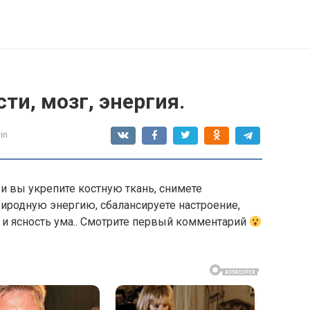
ти, мозг, энергия.
in
и вы укрепите костную ткань, снимете
риродную энергию, сбалансируете настроение,
и ясность ума.. Смотрите первый комментарий