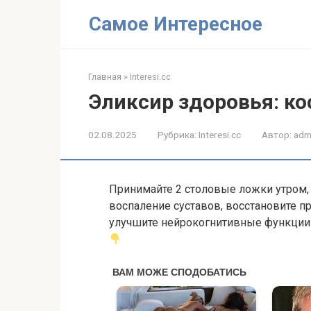
Перейти
Самое Интересное
к
контенту
Главная
»
Interesi.cc
Эликсир здоровья: кос
02.08.2025
Рубрика:
Interesi.cc
Автор:
adm
Принимайте 2 столовые ложки утром, 
воспаление суставов, восстановите п
улучшите нейрокогнитивные функции 