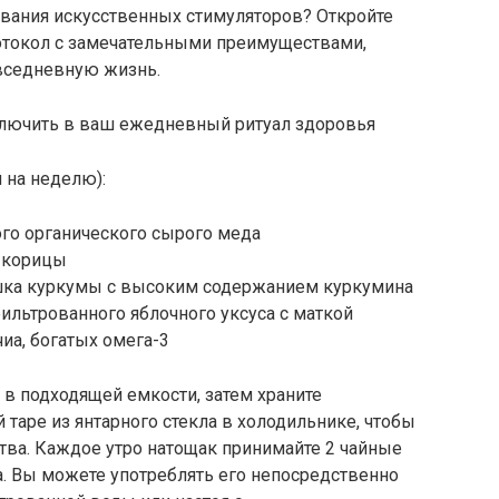
ования искусственных стимуляторов? Откройте
отокол с замечательными преимуществами,
вседневную жизнь.
ключить в ваш ежедневный ритуал здоровья
 на неделю):
ого органического сырого меда
й корицы
ошка куркумы с высоким содержанием куркумина
фильтрованного яблочного уксуса с маткой
чиа, богатых омега-3
в подходящей емкости, затем храните
 таре из янтарного стекла в холодильнике, чтобы
тва. Каждое утро натощак принимайте 2 чайные
а. Вы можете употреблять его непосредственно