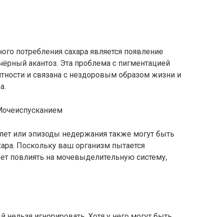
ого потребления сахара является появление
 чёрный акантоз. Эта проблема с пигментацией
тности и связана с нездоровым образом жизни и
а.
Мочеиспусканием
алет или эпизоды недержания также могут быть
ара. Поскольку ваш организм пытается
жет повлиять на мочевыделительную систему,
 нельзя игнорировать. Хотя у него могут быть