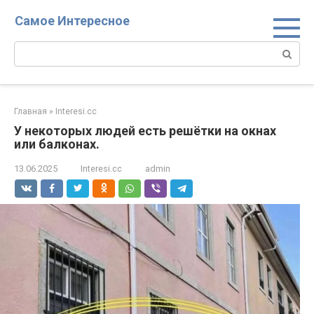
Перейти
Самое Интересное
к
контенту
Поиск:
Главная
»
Interesi.cc
У некоторых людей есть решётки на окнах
или балконах.
13.06.2025
Interesi.cc
admin