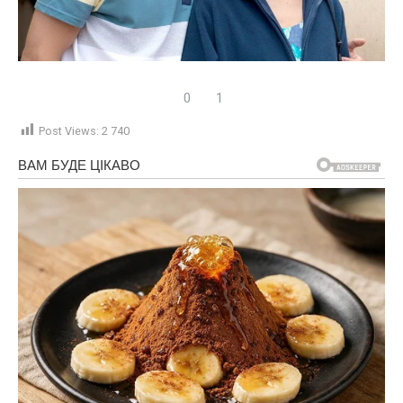
0
1
Post Views:
2 740