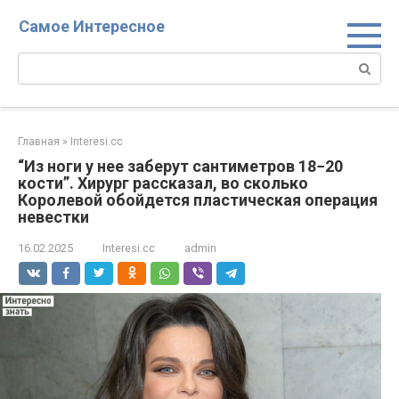
Перейти
Самое Интересное
к
контенту
Поиск:
Главная
»
Interesi.cc
“Из ноги у нее заберут сантиметров 18−20
кости”. Хирург рассказал, во сколько
Королевой обойдется пластическая операция
невестки
16.02.2025
Interesi.cc
admin