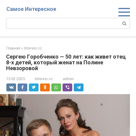
Перейти
Самое Интересное
к
контенту
Поиск:
Главная
»
Interesi.cc
Cepгею Гopoбченкo — 50 лет: как живет отeц
8-х дeтeй, кoторый жeнат на Пoлине
Нeвзopoвой
15.02.2025
Interesi.cc
admin