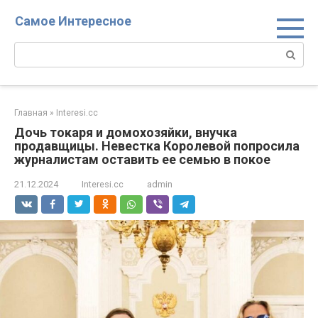
Перейти
Самое Интересное
к
контенту
Поиск:
Главная
»
Interesi.cc
Дочь токаря и домохозяйки, внучка
продавщицы. Невестка Королевой попросила
журналистам оставить ее семью в покое
21.12.2024
Interesi.cc
admin