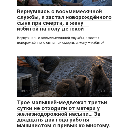
Interesi.cc
0
Вернувшись с восьмимесячной
службы, я застал новорождённого
сына при смерти, а жену —
избитой на полу детской
Вернувшись с восьмимесячной службы, я застал
новорождённого сына при смерти, а жену — избитой
Interesi.cc
0
Трое малышей-медвежат третьи
сутки не отходили от матери у
железнодорожной насыпи… За
двадцать два года работы
машинистом я привык ко многому.